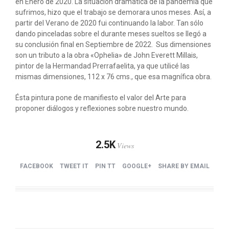
en Enero de 2020. La situación dramática de la pandemia que
sufrimos, hizo que el trabajo se demorara unos meses. Así, a
partir del Verano de 2020 fui continuando la labor. Tan sólo
dando pinceladas sobre el durante meses sueltos se llegó a
su conclusión final en Septiembre de 2022. Sus dimensiones
son un tributo a la obra «Ophelia» de John Everett Millais,
pintor de la Hermandad Prerrafaelita, ya que utilicé las
mismas dimensiones, 112 x 76 cms., que esa magnífica obra.
Ésta pintura pone de manifiesto el valor del Arte para
proponer diálogos y reflexiones sobre nuestro mundo.
2.5K
Views
FACEBOOK
TWEET IT
PIN TT
GOOGLE+
SHARE BY EMAIL